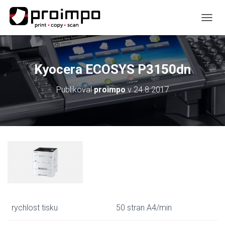
P
Ř
E
P
N
Kyocera ECOSYS P3150dn
O
U
Publikoval
proimpo
v
24.8.2017
T
N
A
V
I
G
A
C
I
rychlost tisku
50 stran A4/min