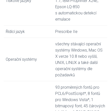
Tiskové jazyky
1.7, IBM Proprinter X24E,
Epson LQ-850
s automatickou detekcí
emulace
Řídící jazyk
Prescribe IIe
všechny stávající operační
systémy Windows, Mac OS
X verze 10.8 nebo vyšší,
Operační systémy
UNIX, LINUX a také další
operační systémy dle
požadavků
93 proměnných fontů pro
PCL6/PostScript*, 8 fontů
pro Windows Vista*, 1
bitmapový font, 45 čárových