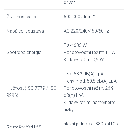
dříve*
Životnost válce
500 000 stran *
Napájecí soustava
AC 220/240V 50/60Hz
Tisk: 636 W
Spotřeba energie
Pohotovostní režim: 11 W
Klidový režim: 0,9 W
Tisk: 53,2 dB(A) LpA
Tichý mód: 50,8 dB(A) LpA
Hlučnost (ISO 7779 / ISO
Pohotovostní režim: 26,9
9296)
dB(A) LpA
Klidový režim: neměřitelně
nízký
hlavní jednotka: 380 x 410 x
Rozměry (ŠxHxV)