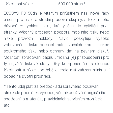
životnost válce:
500 000 stran *
ECOSYS P3150dn je vítaným přírůstkem naší nové řady
určené pro malé a střední pracovní skupiny, a to z mnoha
důvodů – rychlost tisku, krátký čas do vytištění první
stránky, výkonný procesor, podpora mobilního tisku nebo
nízké provozní náklady. Navíc poskytuje vysoké
zabezpečení tisku pomocí autentizačních karet, funkce
soukromého tisku nebo ochrany dat na pevném disku*.
Možnosti zpracování papíru umožňují její přizpůsobení i pro
ty největší tiskové úlohy. Díky komponentům s dlouhou
životností a nízké spotřebě energie má zařízení minimální
dopad na životní prostředí.
* Tento údaj platí za předpokladu správného používání
stroje dle podmínek výrobce, včetně používání originálního
spotřebního materiálu, pravidelných servisních prohlídek
atd.