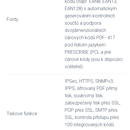
kódů (např. EAN8, EAN13,
EAN128) s automatickým
generováním kontrolních
Fonty
součtů a podpora
dvojdimenzionálních
čárových kódů PDF- 417
pod řídícím jazykem
PRESCRIBE (PCL a jiné
čárové kódy jsou k dispozici
volitelně)
IPSec, HTTPS, SNMPv3,
IPPS, šifrovaný PDF přímý
tisk, soukromý tisk,
zabezpečený tisk přes SSL,
POP přes SSL, SMTP přes
Tiskové funkce
SSL, kontrola přístupu přes
100 integrovaných kódů