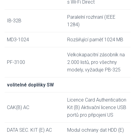
s Wi-Fi Direct
Paralelní rozhraní (IEEE
IB-32B
1284)
MD3-1024
Rozšiřující paměť 1024 MB
Velkokapacitní zásobník na
PF-3100
2.000 listů, pro všechny
modely, vyžaduje PB-325
volitelné doplňky SW
Licence Card Authentication
CAK(B) AC
Kit (B) Aktivační licence USB
portů pro připojení US
DATA SEC. KIT (E) AC
Modul ochrany dat HDD (E)