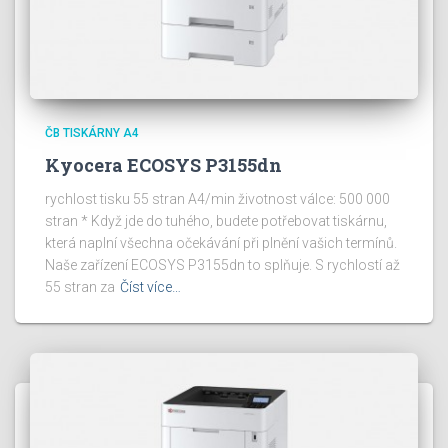
ČB TISKÁRNY A4
Kyocera ECOSYS P3155dn
rychlost tisku 55 stran A4/min životnost válce: 500 000
stran * Když jde do tuhého, budete potřebovat tiskárnu,
která naplní všechna očekávání při plnění vašich termínů.
Naše zařízení ECOSYS P3155dn to splňuje. S rychlostí až
55 stran za
Číst více…