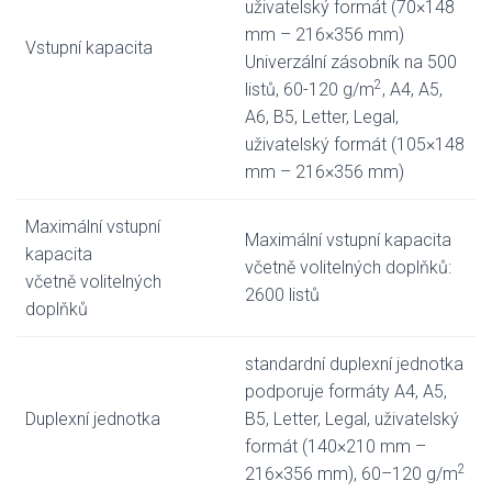
uživatelský formát (70×148
mm – 216×356 mm)
Vstupní kapacita
Univerzální zásobník na 500
2
listů, 60-120 g/m
, A4, A5,
A6, B5, Letter, Legal,
uživatelský formát (105×148
mm – 216×356 mm)
Maximální vstupní
Maximální vstupní kapacita
kapacita
včetně volitelných doplňků:
včetně volitelných
2600 listů
doplňků
standardní duplexní jednotka
podporuje formáty A4, A5,
Duplexní jednotka
B5, Letter, Legal, uživatelský
formát (140×210 mm –
2
216×356 mm), 60–120 g/m