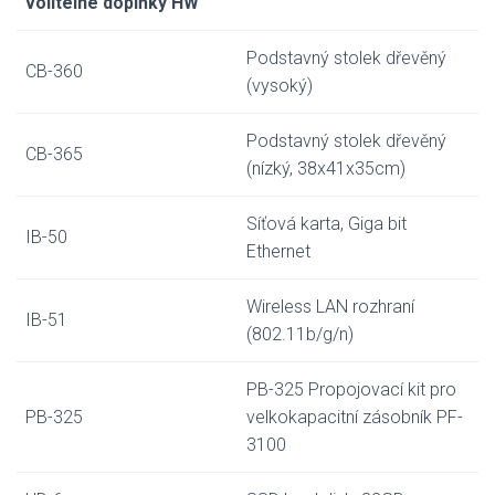
volitelné doplňky HW
Podstavný stolek dřevěný
CB-360
(vysoký)
Podstavný stolek dřevěný
CB-365
(nízký, 38x41x35cm)
Síťová karta, Giga bit
IB-50
Ethernet
Wireless LAN rozhraní
IB-51
(802.11b/g/n)
PB-325 Propojovací kit pro
PB-325
velkokapacitní zásobník PF-
3100