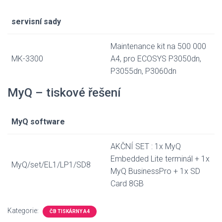
servisní sady
Maintenance kit na 500 000
MK-3300
A4, pro ECOSYS P3050dn,
P3055dn, P3060dn
MyQ – tiskové řešení
MyQ software
AKČNÍ SET : 1x MyQ
Embedded Lite terminál + 1x
MyQ/set/EL1/LP1/SD8
MyQ BusinessPro + 1x SD
Card 8GB
Kategorie:
ČB TISKÁRNY A4