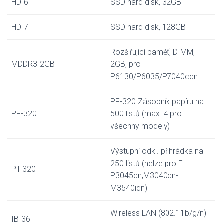
HD-6
SSD hard disk, 32GB
HD-7
SSD hard disk, 128GB
Rozšiřující paměť, DIMM,
MDDR3-2GB
2GB, pro
P6130/P6035/P7040cdn
PF-320 Zásobník papíru na
PF-320
500 listů (max. 4 pro
všechny modely)
Výstupní odkl. přihrádka na
250 listů (nelze pro E
PT-320
P3045dn,M3040dn-
M3540idn)
Wireless LAN (802.11b/g/n)
IB-36