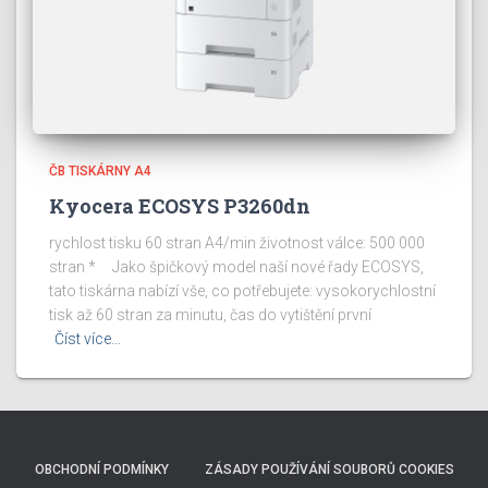
ČB TISKÁRNY A4
Kyocera ECOSYS P3260dn
rychlost tisku 60 stran A4/min životnost válce: 500 000
stran * Jako špičkový model naší nové řady ECOSYS,
tato tiskárna nabízí vše, co potřebujete: vysokorychlostní
tisk až 60 stran za minutu, čas do vytištění první
Číst více…
OBCHODNÍ PODMÍNKY
ZÁSADY POUŽÍVÁNÍ SOUBORŮ COOKIES