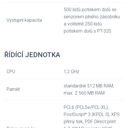
500 listů potiskem dolů se
senzorem plného zásobníku
Výstupní kapacita
a volitelně 250 listů
potiskem dolů s PT-320
ŘÍDÍCÍ JEDNOTKA
CPU
1,2 GHz
standardně 512 MB RAM,
Paměť
max. 2 560 MB RAM
PCL6 (PCL5e/PCL-XL),
PostScript* 3 (KPDL 3), XPS
přímý tisk, PDF Direct print