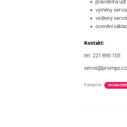
pravidelná úd
výměny servis
veškerý servis
ocenění nákla
Kontakt:
tel.: 221 890 105
servis@proimpo.cz
Kategorie:
NEZAŘAZENÉ