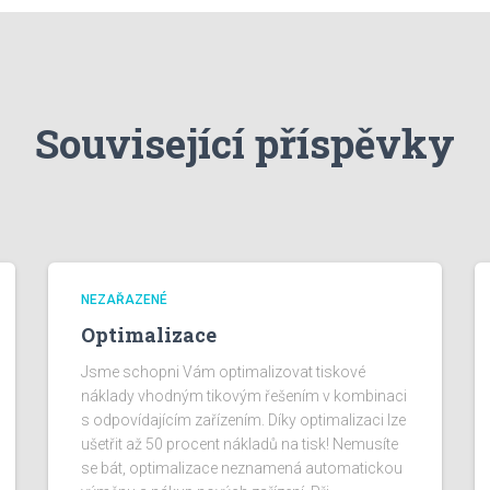
Související příspěvky
NEZAŘAZENÉ
Optimalizace
Jsme schopni Vám optimalizovat tiskové
náklady vhodným tikovým řešením v kombinaci
s odpovídajícím zařízením. Díky optimalizaci lze
ušetřit až 50 procent nákladů na tisk! Nemusíte
se bát, optimalizace neznamená automatickou